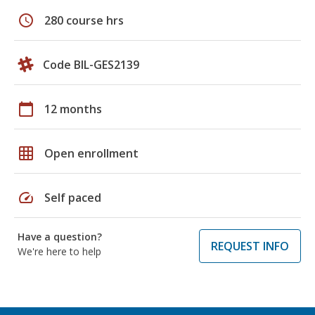
schedule
280 course hrs
Code BIL-GES2139
calendar_today
12 months
grid_on
Open enrollment
speed
Self paced
Have a question?
REQUEST INFO
We're here to help