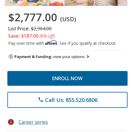
$2,777.00
(USD)
List Price:
$2,964.00
Save: $187.00
(6% off)
Affirm
Pay over time with
. See if you qualify at checkout.
Payment & Funding:
view your options
ENROLL NOW
Call Us: 855.520.6806
phone
info
Career series