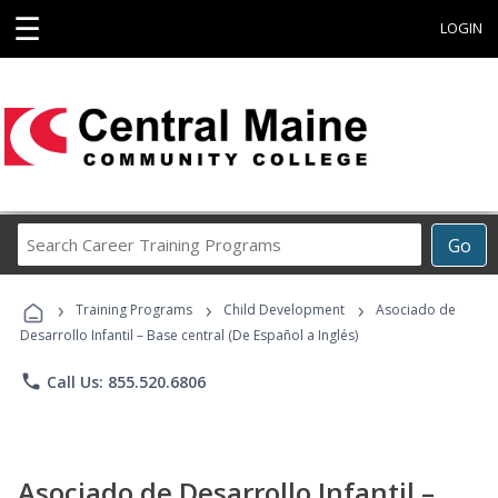
☰
LOGIN
Search
Go
Career
Training
›
›
›
Programs
Training Programs
Child Development
Asociado de
Desarrollo Infantil – Base central (De Español a Inglés)
phone
Call Us: 855.520.6806
Asociado de Desarrollo Infantil –