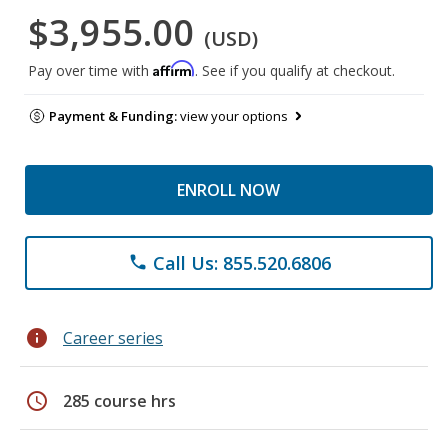
$3,955.00
(USD)
Affirm
Pay over time with
. See if you qualify at checkout.
Payment & Funding:
view your options
ENROLL NOW
Call Us: 855.520.6806
phone
info
Career series
schedule
285 course hrs