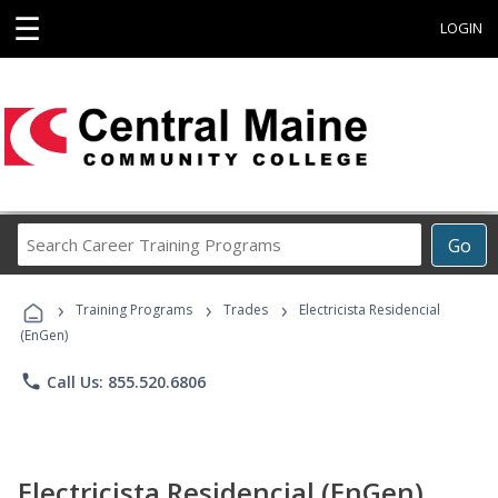
☰
LOGIN
Search
Go
Career
Training
›
›
›
Programs
Training Programs
Trades
Electricista Residencial
(EnGen)
phone
Call Us: 855.520.6806
Electricista Residencial (EnGen)