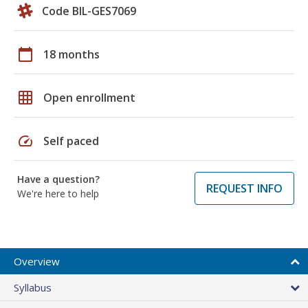
Code BIL-GES7069
calendar_today
18 months
grid_on
Open enrollment
speed
Self paced
Have a question?
REQUEST INFO
We're here to help
Overview
Syllabus