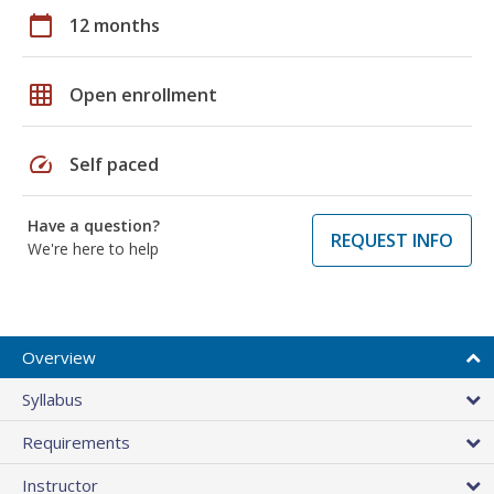
calendar_today
12 months
grid_on
Open enrollment
speed
Self paced
Have a question?
REQUEST INFO
We're here to help
Overview
Syllabus
Requirements
Instructor