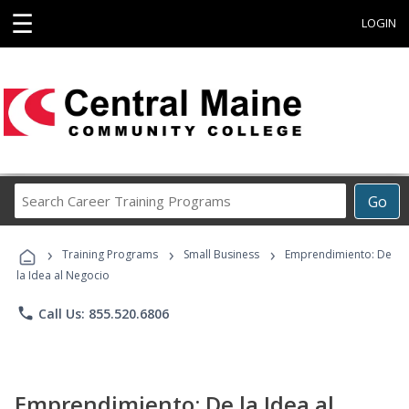
☰
LOGIN
Search
Go
Career
Training
›
›
›
Programs
Training Programs
Small Business
Emprendimiento: De
la Idea al Negocio
phone
Call Us: 855.520.6806
Emprendimiento: De la Idea al