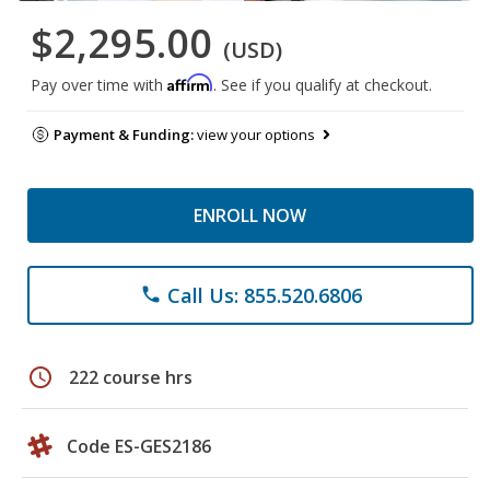
$2,295.00
(USD)
Affirm
Pay over time with
. See if you qualify at checkout.
Payment & Funding:
view your options
ENROLL NOW
Call Us: 855.520.6806
phone
schedule
222 course hrs
Code ES-GES2186