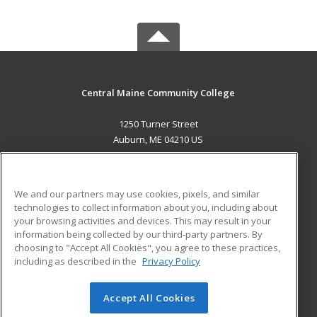
Central Maine Community College
1250 Turner Street
Auburn, ME 04210 US
MAIN CONTENT
Career Training
We and our partners may use cookies, pixels, and similar
technologies to collect information about you, including about
ADDITIONAL RESOURCES
your browsing activities and devices. This may result in your
information being collected by our third-party partners. By
Military
Student Blog
choosing to "Accept All Cookies", you agree to these practices,
Financial Assistance
including as described in the
Privacy Policy
Help
Accept All Cookies
© 2026 ed2go, a division of Cengage Learning. All rights